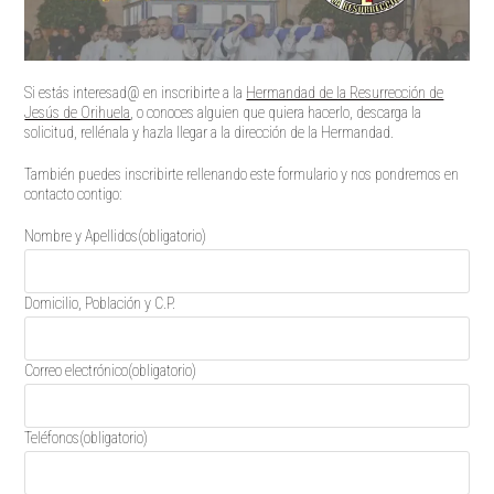
Si estás interesad@ en inscribirte a la
Hermandad de la Resurrección de
Jesús de Orihuela
, o conoces alguien que quiera hacerlo, descarga la
solicitud, rellénala y hazla llegar a la dirección de la Hermandad.
También puedes inscribirte rellenando este formulario y nos pondremos en
contacto contigo:
Nombre y Apellidos
(obligatorio)
Domicilio, Población y C.P.
Correo electrónico
(obligatorio)
Teléfonos
(obligatorio)