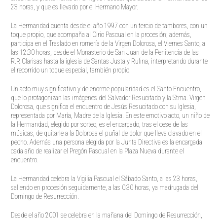
23 horas, y que es llevado por el Hermano Mayor.
La Hermandad cuenta desde el año 1997 con un tercio de tambores, con un
toque propio, que acompaña al Cirio Pascual en la procesión; además,
participa en el Traslado en romería de la Virgen Dolorosa, el Viernes Santo, a
las 12:30 horas, desde el Monasterio de San Juan de la Penitencia de las
R.R.Clarisas hasta la iglesia de Santas Justa y Rufina, interpretando durante
el recorrido un toque especial, también propio.
Un acto muy significativo y de enorme popularidad es el Santo Encuentro,
que lo protagonizan las imágenes del Salvador Resucitado y la Stma. Virgen
Dolorosa, que significa el encuentro de Jesús Resucitado con su Iglesia,
representada por María, Madre de la Iglesia. En este emotivo acto, un niño de
la Hermandad, elegido por sorteo, es el encargado, tras el cese de las
músicas, de quitarle a la Dolorosa el puñal de dolor que lleva clavado en el
pecho. Además una persona elegida por la Junta Directiva es la encargada
cada año de realizar el Pregón Pascual en la Plaza Nueva durante el
encuentro.
La Hermandad celebra la Vigilia Pascual el Sábado Santo, a las 23 horas,
saliendo en procesión seguidamente, a las 0:30 horas, ya madrugada del
Domingo de Resurrección.
Desde el año 2001 se celebra en la mañana del Domingo de Resurrección,