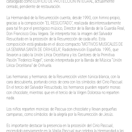
catalogado como EDIFICIO DE PROTECCION INTEGRAL, actualmente
cerrado, pendiente de restauración.
La Hermandad de la Resurrección cuenta, desde 1990, con himno propio,
gracias a la composición “EL RESUCITADO”, realizada desinteresadamente
para tal fin por el prestigioso músico, Director de la Banda de la Guardia Real,
Don Francisco Grau Vegara. Se interpreta tras la imagen del Salvador
Resucitado en la procesión de la Resurrección de cada año. Esta
composición está grabada en el disco compacto “MOTIVOS MUSICALES DE
LA SEMANA SANTA DE ORIHUELA”, Radiotelevisión Española. 1995, que
llevaron a cabo la Unión Lírica Orcelitana y los Cantores de la Primitiva
Pasión “Federico Rogel”, siendo interpretada por la Banda de Música “Unión
Lírica Orcelitana” de Orihuela.
Las hermanas y hermanos de la Resurrección visten túnica blanca, con la
cara descubierta, portando cirios de cera con los símbolos del Cirio Pascual.
En el tercio del Salvador Resucitado, los hermanos pueden repartir monas
con chocolate, mientras que en el tercio de la Virgen Dolorosa no reparten
nada.
Los niños reparten monicas de Pascua con chocolate y llevan pequeñas
campanas, como símbolos de la alegría por la Resurrección de Jesús.
Es importante destacar la presencia en la procesión del Cirio Pascual,
encendido previamente en la Vigilia Pascual que celebra la Hermandad a las