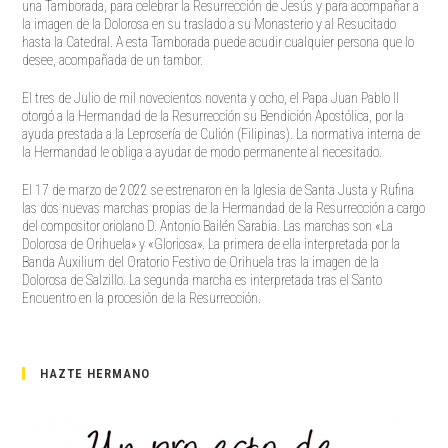
una Tamborada, para celebrar la Resurrección de Jesús y para acompañar a
la imagen de la Dolorosa en su traslado a su Monasterio y al Resucitado
hasta la Catedral. A esta Tamborada puede acudir cualquier persona que lo
desee, acompañada de un tambor.
El tres de Julio de mil novecientos noventa y ocho, el Papa Juan Pablo II
otorgó a la Hermandad de la Resurrección su Bendición Apostólica, por la
ayuda prestada a la Leprosería de Culión (Filipinas). La normativa interna de
la Hermandad le obliga a ayudar de modo permanente al necesitado.
El 17 de marzo de 2022 se estrenaron en la Iglesia de Santa Justa y Rufina
las dos nuevas marchas propias de la Hermandad de la Resurrección a cargo
del compositor oriolano D. Antonio Bailén Sarabia. Las marchas son «La
Dolorosa de Orihuela» y «Gloriosa». La primera de ella interpretada por la
Banda Auxilium del Oratorio Festivo de Orihuela tras la imagen de la
Dolorosa de Salzillo. La segunda marcha es interpretada tras el Santo
Encuentro en la procesión de la Resurrección.
HAZTE HERMANO