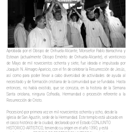
Aprobada por el Obispo de Orihuela-Alicante, Monseñor Pablo Barrachina y
Estevan (actualmente Obispo Emérito de Orihuela-Alicante), el veinticinco
de Mayo de mil novecientos ochenta y siete, fue ideada e impulsada por
Joaquín N. Almagro Aparicio, con el fin de celebrar la Resurrección de Jesús,
así como para poder llevar a cabo diversidad de actividades de ayuda al
necesitado y de formación cristiana de la comunidad que se fundaba. Hasta
entonces, no había existido, que se conozca, en la historia de la Semana
Santa oriolana, ninguna Cofradía, Hermandad o procesión referente a la
Resurrección de Cristo.
Procesionó por primera vez en mil novecientos ochenta y ocho, desde la
iglesia de San Agustín, sede de la Hermandad. Este templo está ubicado en
el casco histórico de la ciudad, declarado por el Estado CONJUNTO
HISTORICO-ARTISTICO, teniendo su origen en el año 1390, y está