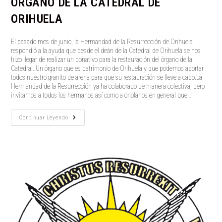
ÓRGANO DE LA CATEDRAL DE
ORIHUELA
El pasado mes de junio, la Hermandad de la Resurrección de Orihuela
respondió a la ayuda que desde el deán de la Catedral de Orihuela se nos
hizo llegar de realizar un donativo para la restauración del órgano de la
Catedral. Un órgano que es patrimonio de Orihuela y que podemos aportar
todos nuestro granito de arena para que su restauración se lleve a cabo.La
Hermandad de la Resurrección ya ha colaborado de manera colectiva, pero
invitamos a todos los hermanos así como a oriolanos en general que…
CERTIFICADO
Continuar Leyendo
APADRINA
UN
TUBO
DEL
ÓRGANO
DE
LA
CATEDRAL
DE
ORIHUELA