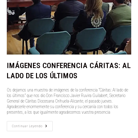
IMÁGENES CONFERENCIA CÁRITAS: AL
LADO DE LOS ÚLTIMOS
Os dejamos una muestra de imágenes de la conferencia "Cáritas: Al lado de
los últimos" que nos dio Don Francisco Javier Ruvira Guilabert, Secretario
General de Cáritas Diocesana Orihuela-Alicante, el pasado jueves.
Agradecerle enormemente su conferencia y su cercanía con todos los
presentes, a los que igualmente agradecemos vuestra presencia
Imágenes
Continuar Leyendo
Conferencia
Cáritas: