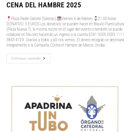
CENA DEL HAMBRE 2025
Plaza Padre Satorre (Salesas)
Viernes 6 de febrero
21:00 horas
DONATIVO: 5 EUROS Los donativos se pueden hacer en Braulio Puericultura
(Plaza Nueva 7), la misma noche en el lugar del evento o también se puede
colaborar en fila cero haciendo un ingreso a la cuenta ES41 3005 0033 1111
3843 4129 Gracias a todos y allí nos vemos. El dinero recogido se destinará
íntegramente a la Campaña Contra el Hambre de Manos Unidas
CENA
Continuar Leyendo
DEL
HAMBRE
2025