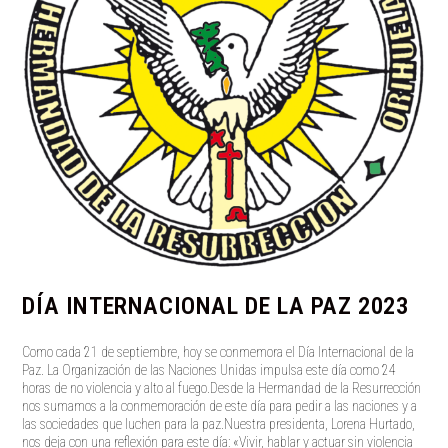
DÍA INTERNACIONAL DE LA PAZ 2023
Como cada 21 de septiembre, hoy se conmemora el Día Internacional de la
Paz. La Organización de las Naciones Unidas impulsa este día como 24
horas de no violencia y alto al fuego.Desde la Hermandad de la Resurrección
nos sumamos a la conmemoración de este día para pedir a las naciones y a
las sociedades que luchen para la paz.Nuestra presidenta, Lorena Hurtado,
nos deja con una reflexión para este día: «Vivir, hablar y actuar sin violencia