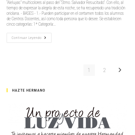
“Aleluyas” multicolores al paso del “Stmo. Salvador Resucitado”. Con ello, al
tiempo de expresar la alegría de esta noche, se ha recuperado una tradición
oriolana. - BASES - 1.- Pueden participar en el certamen todos los alumnos
de Centros Docentes, así como toda persona que lo desee. Se establecen
cinco categorías: 1ª Categoría:…
XXV
Continuar Leyendo
CERTAMEN
DE
ALELUYAS
1
2
Ir a la pá
HAZTE HERMANO