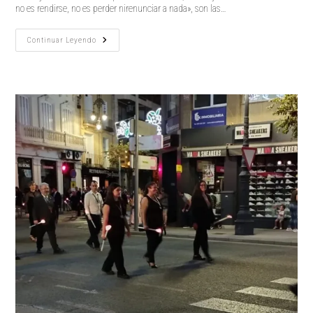
no es rendirse, no es perder nirenunciar a nada», son las…
DÍA
Continuar Leyendo
INTERNACIONAL
DE
LA
PAZ
2023