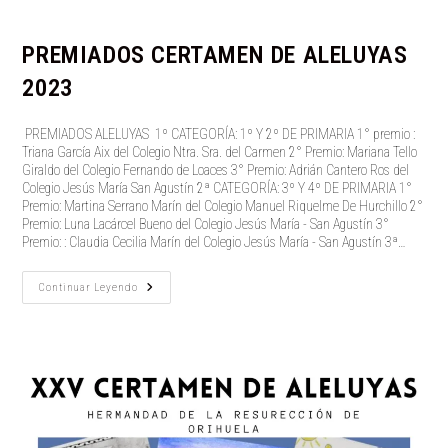
Al
Lado
De
Los
PREMIADOS CERTAMEN DE ALELUYAS
Últimos
2023
️ PREMIADOS ALELUYAS ️ 1º CATEGORÍA: 1º Y 2º DE PRIMARIA 1° premio :
Triana García Aix del Colegio Ntra. Sra. del Carmen 2° Premio: Mariana Tello
Giraldo del Colegio Fernando de Loaces 3° Premio: Adrián Cantero Ros del
Colegio Jesús María San Agustín 2ª CATEGORÍA: 3º Y 4º DE PRIMARIA 1°
Premio: Martina Serrano Marín del Colegio Manuel Riquelme De Hurchillo 2°
Premio: Luna Lacárcel Bueno del Colegio Jesús María - San Agustín 3°
Premio: : Claudia Cecilia Marín del Colegio Jesús María - San Agustín 3ª…
PREMIADOS
Continuar Leyendo
CERTAMEN
DE
ALELUYAS
2023