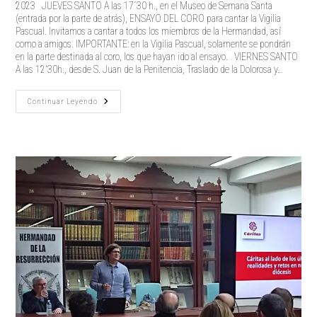
2023 JUEVES SANTO A las 17´30 h., en el Museo de Semana Santa
(entrada por la parte de atrás), ENSAYO DEL CORO para cantar la Vigilia
Pascual. Invitamos a cantar a todos los miembros de la Hermandad, así
como a amigos. IMPORTANTE: en la Vigilia Pascual, solamente se pondrán
en la parte destinada al coro, los que hayan ido al ensayo. VIERNES SANTO
A las 12'30h., desde S. Juan de la Penitencia, Traslado de la Dolorosa y…
ACTOS
Continuar Leyendo
HERMANDAD
SEMANA
SANTA
2023