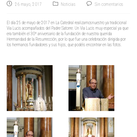
Publicación
Categoría
Comentarios
26 mayo, 2017
Noticias
Sin comentarios
de
de
de
la
la
la
entrada:
entrada:
entrada:
El día 25 de mayo de 2017 en La Catedral realizamosnuestro ya tradicional
Via Lucis acompañados del Padre Satorre. Un Via Lucis muy especial ya que
era también el 30º aniversario de la fundación de nuestra querida
Hermandad de la Resurrección, por lo que fue una celebración dirigida por
los hermanos fundadores y sus hijos, que podéis encontrar en las fotos.